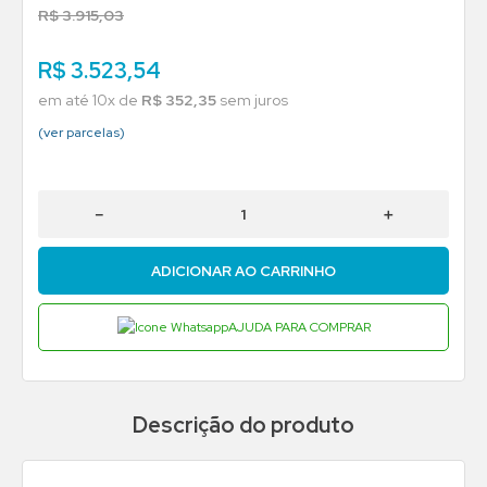
R$
3
.
915
,
03
R$
3
.
523
,
54
em até
10
x de
R$
352
,
35
sem juros
(ver parcelas)
－
＋
ADICIONAR AO CARRINHO
AJUDA PARA COMPRAR
Descrição do produto