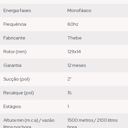
energia fases
monofásico
frequência
60hz
fabricante
thebe
rotor (mm)
129x14
garantia
12 meses
sucção (pol)
2"
recalque (pol)
1½
estágios
1
altura min (m.c.a) / vazão
1500 metros / 2100 litros
litros por hora
hora