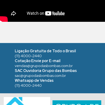
Ligação Gratuíta de Todo o Brasil
(11) 4000-2440
Cotação Envie por E-mail
vendas@grupodasbombas.com.br
SAC Ouvidoria Grupo das Bombas
sac@grupodasbombas.com.br
Whatsapp de Vendas
(11) 4000-2440