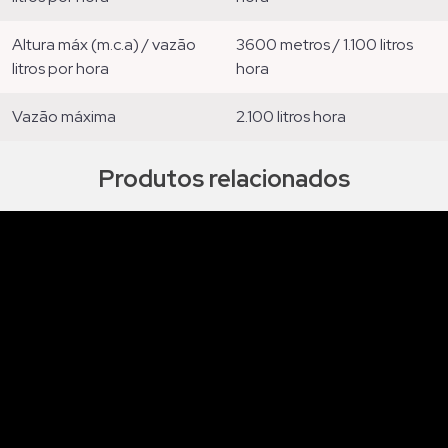
altura máx (m.c.a) / vazão
3600 metros / 1.100 litros
litros por hora
hora
vazão máxima
2.100 litros hora
Produtos relacionados