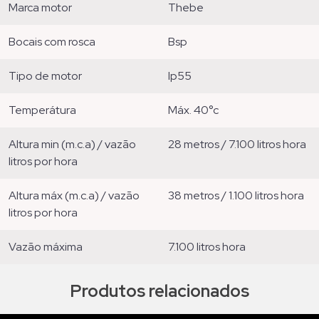
marca motor
thebe
bocais com rosca
bsp
tipo de motor
ip55
temperátura
máx. 40°c
altura min (m.c.a) / vazão
28 metros / 7.100 litros hora
litros por hora
altura máx (m.c.a) / vazão
38 metros / 1.100 litros hora
litros por hora
vazão máxima
7.100 litros hora
Produtos relacionados