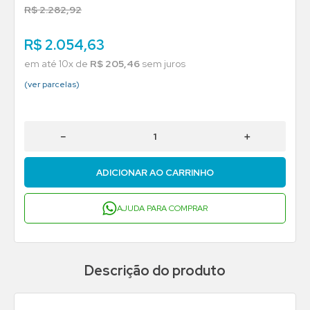
R$
2
.
282
,
92
R$
2
.
054
,
63
em até
10
x de
R$
205
,
46
sem juros
(ver parcelas)
－
＋
ADICIONAR AO CARRINHO
AJUDA PARA COMPRAR
Descrição do produto