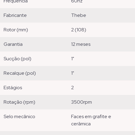
frequência
60hz
fabricante
thebe
rotor (mm)
2 (108)
garantia
12 meses
sucção (pol)
1"
recalque (pol)
1"
estágios
2
rotação (rpm)
3500rpm
selo mecânico
faces em grafite e
cerâmica